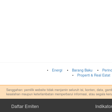
Energi
Barang Baku
Perind
Properti & Real Estat
Sanggahan: pemilik website tidak menjamin seluruh isi, konten, data, gamba
kesalahan maupun keterlambatan memperbarui informasi, atau segala keru
Setiap keputusan investasi merupakan keputusan dan tanggung jawab priba
apapun, dan kami tidak bertanggung jawab atas keputusan investasi yang 
Daftar Emiten
Indikato