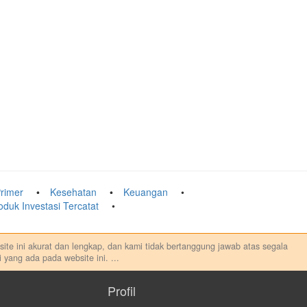
rimer
Kesehatan
Keuangan
oduk Investasi Tercatat
ebsite ini akurat dan lengkap, dan kami tidak bertanggung jawab atas segala
 yang ada pada website ini.
...
au melakukan aktivitas lain yang terkait dengan transaksi perdagangan
sung maupun tidak langsung atas konten pada website ini.
Profil