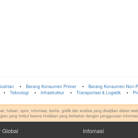
ustrian
Barang Konsumen Primer
Barang Konsumen Non-P
Teknologi
Infrastruktur
Transportasi & Logistik
Pr
r, tulisan, opini, informasi, berita, grafik dan analisa yang disajikan dalam w
gian yang timbul karena tindakan yang berkaitan dengan penggunaan informasi
di. Kami tidak memberi anjuran, saran, rekomendasi untuk membeli, menjual at
dilakukan dalam kondisi dan situasi apapun juga, yang diakibatkan secara lang
r Global
Infomasi