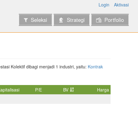
Login
Aktivasi
Seleksi
Strategi
Portfolio
tasi Kolektif dibagi menjadi 1 industri, yaitu:
Kontrak
apitalisasi
P/E
BV
Harga