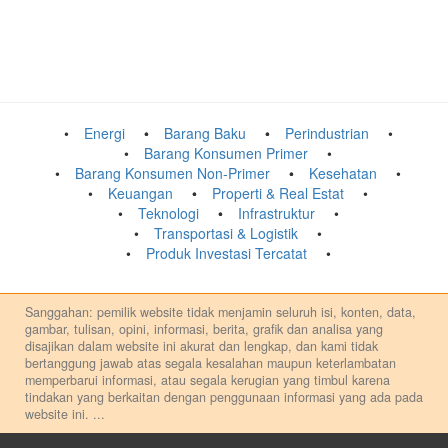
Energi
Barang Baku
Perindustrian
Barang Konsumen Primer
Barang Konsumen Non-Primer
Kesehatan
Keuangan
Properti & Real Estat
Teknologi
Infrastruktur
Transportasi & Logistik
Produk Investasi Tercatat
Sanggahan: pemilik website tidak menjamin seluruh isi, konten, data,
gambar, tulisan, opini, informasi, berita, grafik dan analisa yang
disajikan dalam website ini akurat dan lengkap, dan kami tidak
bertanggung jawab atas segala kesalahan maupun keterlambatan
memperbarui informasi, atau segala kerugian yang timbul karena
tindakan yang berkaitan dengan penggunaan informasi yang ada pada
website ini.
...
Setiap keputusan investasi merupakan keputusan dan tanggung jawab