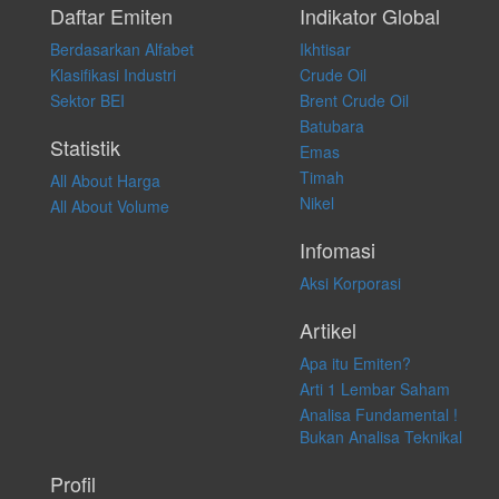
pribadi. Kami tidak memberi anjuran, saran, rekomendasi untuk
Daftar Emiten
Indikator Global
membeli, menjual atau melakukan aktivitas lain yang terkait dengan
Berdasarkan Alfabet
Ikhtisar
transaksi perdagangan apapun, dan kami tidak bertanggung jawab
atas keputusan investasi yang dilakukan dalam kondisi dan situasi
Klasifikasi Industri
Crude Oil
apapun juga, yang diakibatkan secara langsung maupun tidak
Sektor BEI
Brent Crude Oil
langsung atas konten pada website ini.
Batubara
Statistik
Emas
Timah
All About Harga
Nikel
All About Volume
Infomasi
Aksi Korporasi
Artikel
Apa itu Emiten?
Arti 1 Lembar Saham
Analisa Fundamental !
Bukan Analisa Teknikal
Profil