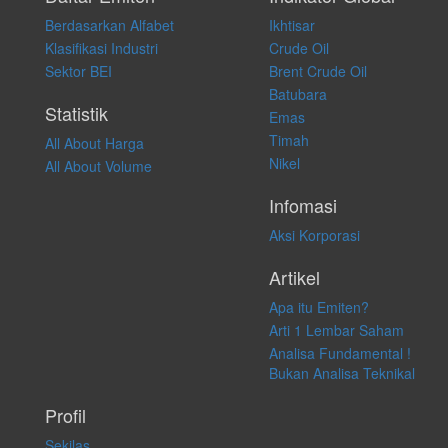
membeli, menjual atau melakukan aktivitas lain yang terkait dengan
Berdasarkan Alfabet
Ikhtisar
transaksi perdagangan apapun, dan kami tidak bertanggung jawab
atas keputusan investasi yang dilakukan dalam kondisi dan situasi
Klasifikasi Industri
Crude Oil
apapun juga, yang diakibatkan secara langsung maupun tidak
Sektor BEI
Brent Crude Oil
langsung atas konten pada website ini.
Batubara
Statistik
Emas
Timah
All About Harga
Nikel
All About Volume
Infomasi
Aksi Korporasi
Artikel
Apa itu Emiten?
Arti 1 Lembar Saham
Analisa Fundamental !
Bukan Analisa Teknikal
Profil
Sekilas