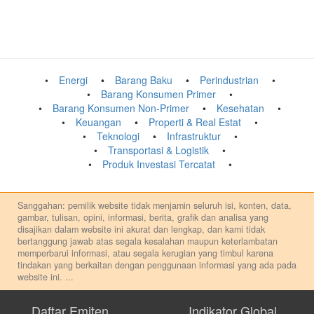
Energi
Barang Baku
Perindustrian
Barang Konsumen Primer
Barang Konsumen Non-Primer
Kesehatan
Keuangan
Properti & Real Estat
Teknologi
Infrastruktur
Transportasi & Logistik
Produk Investasi Tercatat
Sanggahan: pemilik website tidak menjamin seluruh isi, konten, data,
gambar, tulisan, opini, informasi, berita, grafik dan analisa yang
disajikan dalam website ini akurat dan lengkap, dan kami tidak
bertanggung jawab atas segala kesalahan maupun keterlambatan
memperbarui informasi, atau segala kerugian yang timbul karena
tindakan yang berkaitan dengan penggunaan informasi yang ada pada
website ini.
...
Setiap keputusan investasi merupakan keputusan dan tanggung jawab
pribadi. Kami tidak memberi anjuran, saran, rekomendasi untuk
Daftar Emiten
Indikator Global