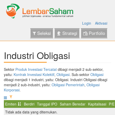
Login
Aktivasi
Seleksi
Strategi
Portfolio
Industri Obligasi
Sektor
Produk Investasi Tercatat
dibagi menjadi 2 sub-sektor,
yaitu:
Kontrak Investasi Kolektif
,
Obligasi
. Sub-sektor
Obligasi
dibagi menjadi 1 industri, yaitu: Obligasi. Industri Obligasi dibagi
menjadi 2 sub-industri, yaitu:
Obligasi Pemerintah
,
Obligasi
Korporasi
.
Emiten
Berdiri
Tanggal IPO
Saham Beredar
Kapitalisasi
P/E
Tidak ada data yang ditemukan.